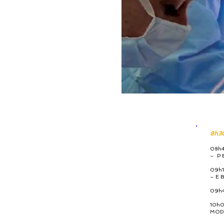
8h30
08h45
– P
09h10
– E 
09h40
10h00
MOD