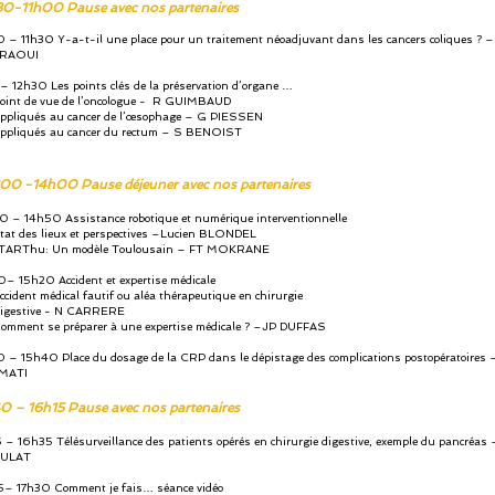
0-11h00 Pause avec nos partenaires
 – 11h30 Y-a-t-il une place pour un traitement néoadjuvant dans les cancers coliques ? –
RAOUI
– 12h30 Les points clés de la préservation d’organe …
int de vue de l’oncologue - R GUIMBAUD
pliqués au cancer de l’œsophage – G PIESSEN
pliqués au cancer du rectum – S BENOIST
00 -14h00 Pause déjeuner avec nos partenaires
 – 14h50 Assistance robotique et numérique interventionnelle
t des lieux et perspectives –Lucien BLONDEL
RThu: Un modèle Toulousain – FT MOKRANE
– 15h20 Accident et expertise médicale
ident médical fautif ou aléa thérapeutique en chirurgie
stive - N CARRERE
ment se préparer à une expertise médicale ? –JP DUFFAS
 – 15h40 Place du dosage de la CRP dans le dépistage des complications postopératoires
MATI
0 – 16h15 Pause avec nos partenaires
 – 16h35 Télésurveillance des patients opérés en chirurgie digestive, exemple du pancréas
ULAT
– 17h30 Comment je fais… séance vidéo