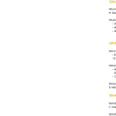
10h3
11h00
M KA
11h25
- Po
- Ap
- Ap
12h3
14h00
- Eta
-STA
14h50
- Acc
Dige
- Com
15h20
S HE
15h4
16h15
C MA
16h35