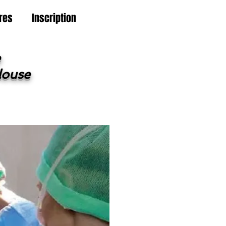
res
Inscription
e
louse