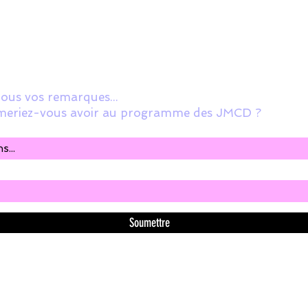
ous vos remarques...
aimeriez-vous avoir au programme des JMCD ?
Soumettre